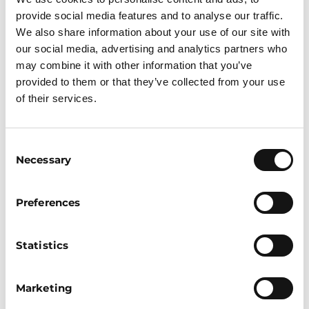
dat je op zoek gaat naar de oorzaak van
provide social media features and to analyse our traffic.
diverse problemen en hier een passende
We also share information about your use of our site with
oplossing voor moet vinden. Ik haal enorm
our social media, advertising and analytics partners who
veel energie uit het oplossen van de
may combine it with other information that you’ve
‘waarom’ vraag (waarom werkt iets niet?).
provided to them or that they’ve collected from your use
Uiteindelijk was ik 37 toen ik mijn opleiding
of their services.
behaalde. Ik denk soms wel: ‘ik had nu al 20
jaar ervaring kunnen hebben, waar had ik nu
dan gestaan?’ Maar ja, ik kan de tijd niet
Consent
Necessary
terugdraaien en ik neem nu ook veel andere
Selection
ervaringen mee die ik anders niet had
gehad.
Preferences
‘’Als mensen bellen zijn ze meestal
chagrijnig en gooien ze nog net niet hun
Statistics
computer uit het raam. Als ik het dan
toch weer laat werken en het probleem
Marketing
opgelost is, ja dan ben ik blij!’’