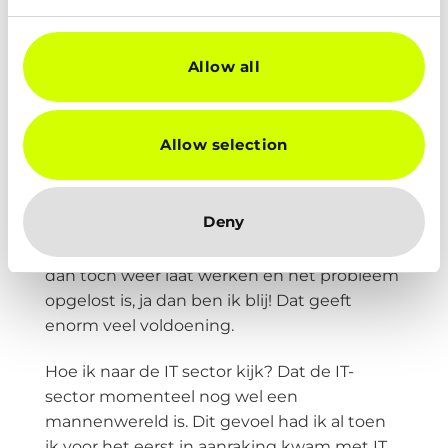
Op het hardware gedeelte ben ik wel
teruggekomen. Toen ik jong was had ik
Allow all
puur en alleen interesse in hardware. Dit
vind ik nu nog steeds wel leuk maar niet als
vakgebied. Ik werk momenteel als ICT-
Allow selection
helpdeskmedewerker bij DICTU in Zwolle.
Het is heel tof om mensen blij te maken als
je ze hebt geholpen. Als mensen bellen zijn
Deny
ze meestal chagrijnig en gooien ze nog net
niet hun computer uit het raam. Als ik het
dan toch weer laat werken en het probleem
opgelost is, ja dan ben ik blij! Dat geeft
enorm veel voldoening.
Hoe ik naar de IT sector kijk? Dat de IT-
sector momenteel nog wel een
mannenwereld is. Dit gevoel had ik al toen
ik voor het eerst in aanraking kwam met IT