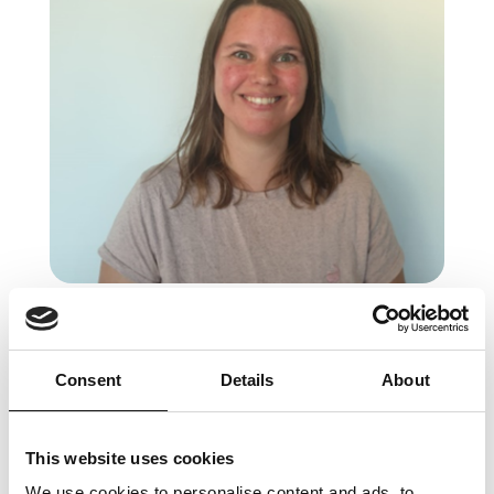
‘’IT is veelzijdig, uitdagend en het werk
zelf is leuk’’.
Consent
Details
About
Waarom IT nog steeds in mijn gedachten
zat? IT is veelzijdig, uitdagend en het werk
This website uses cookies
zelf is leuk. Wat het voor mij zo leuk maakt is
We use cookies to personalise content and ads, to