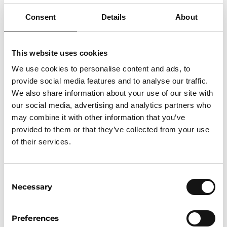
medewerkers met deze technologie
Consent
Details
About
omgaan. Het is niet voldoende om de
“voordeur” van een organisatie te
beveiligen, terwijl de “achterdeur”
This website uses cookies
openstaat. Gedragsverandering moet een
integraal onderdeel zijn van de
We use cookies to personalise content and ads, to
beveiligingsstrategie.
provide social media features and to analyse our traffic.
We also share information about your use of our site with
Maarten benadrukte dat
gedragstraining
our social media, advertising and analytics partners who
en bewustwording cruciaal zijn
. Het is
may combine it with other information that you’ve
belangrijk dat medewerkers regelmatig
provided to them or that they’ve collected from your use
worden getraind en dat er continue
of their services.
aandacht is voor security awareness. Dit
houdt in dat iedereen binnen de organisatie
Consent
begrijpt hoe zijn of haar gedrag kan
Necessary
Selection
bijdragen aan de veiligheid van het bedrijf.
DE 5 CRUCIALE STAPPEN OM EEN
Preferences