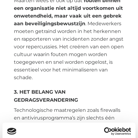
Maarten wees er ook op dat
fouten binnen
een organisatie niet altijd voortkomen uit
onwetendheid, maar vaak uit een gebrek
aan beveiligingsbewustzijn
. Medewerkers
moeten getraind worden in het herkennen
en rapporteren van incidenten zonder angst
voor repercussies. Het creëren van een open
cultuur waarin fouten mogen worden
toegegeven en snel worden opgelost, is
essentieel voor het minimaliseren van
schade.
3. HET BELANG VAN
GEDRAGSVERANDERING
Technologische maatregelen zoals firewalls
en antivirusprogramma’s zijn slechts één
kant van de medaille. De andere kant, en
minstens zo belangrijk, is de manier waarop