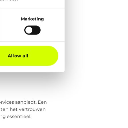
 aanzien van
er voldoende?
Marketing
er als je het zelf moet
, en het kost veel
ties, wat de keuze
 de kraan open.
kant-en-klare scripts
Allow all
 regelmatige pentests,
 termijn nog veel
ervices aanbiedt. Een
anten het vertrouwen
ng essentieel.