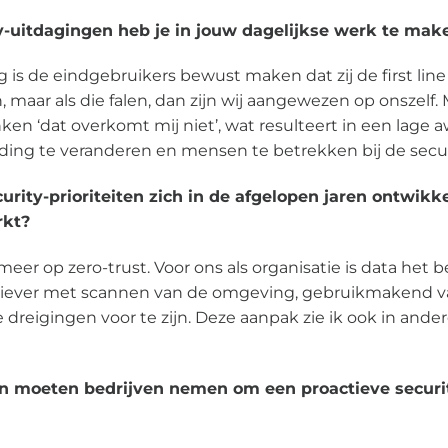
y-uitdagingen heb je in jouw dagelijkse werk te mak
 is de eindgebruikers bewust maken dat zij de first line o
maar als die falen, dan zijn wij aangewezen op onszelf.
n ‘dat overkomt mij niet’, wat resulteert in een lage a
ing te veranderen en mensen te betrekken bij de securit
rity-prioriteiten zich in de afgelopen jaren ontwikk
rkt?
meer op zero-trust. Voor ons als organisatie is data het be
ctiever met scannen van de omgeving, gebruikmakend va
e dreigingen voor te zijn. Deze aanpak zie ik ook in and
 moeten bedrijven nemen om een proactieve security