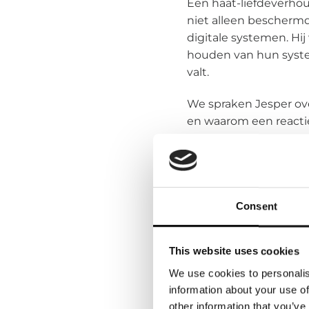
Een haat-liefdeverhou
niet alleen bescherm
digitale systemen. Hij
houden van hun system
valt.
We spraken Jesper over
en waarom een reactie
1.
Wat is volgens jou
“Security zorgt vaak v
Consent
betekent dat we zake
Maar zodra we proacti
This website uses cookies
gewaardeerd. In sommi
We use cookies to personalis
security. Dat laat zie
information about your use of
ondersteunt.”
other information that you’ve