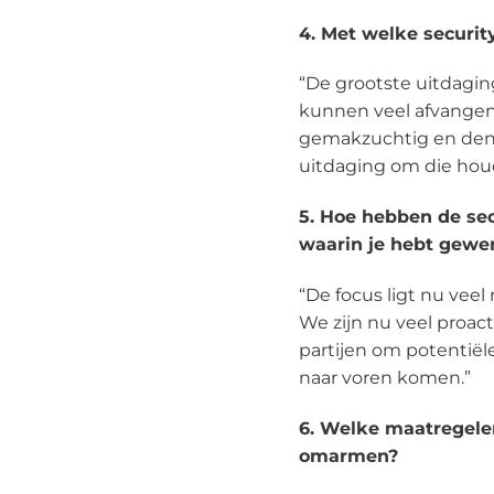
4.
Met welke securit
“De grootste uitdaging
kunnen veel afvangen, 
gemakzuchtig en denke
uitdaging om die houd
5.
Hoe hebben de secu
waarin je hebt gewe
“De focus ligt nu veel 
We zijn nu veel proa
partijen om potentiël
naar voren komen.”
6.
Welke maatregelen
omarmen?