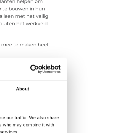
 Klanten helpen om
p te bouwen in hun
 alleen met het veilig
 buiten het werkveld
jks mee te maken heeft
g te houden, wat soms
About
s soms ‘de boeman’.
rden we juist
rivékwesties rondom
se our traffic. We also share
hermt en
ers who may combine it with
 services.