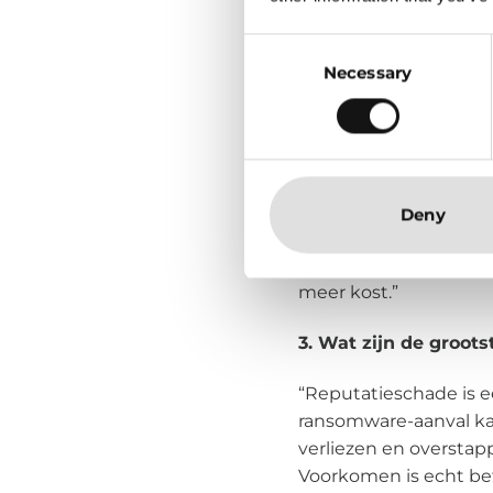
2.
Waarom hebben vee
Consent
cybersecurity en wa
Necessary
Selection
“Dat is een combinatie
beheren. Veel bedrijve
resources om alles goe
alleen maar moeilijke
Hackers ontwikkelen z
Deny
te komen die je netwe
zodat je niet voor on
meer kost.”
3.
Wat zijn de groots
“Reputatieschade is e
ransomware-aanval kan
verliezen en overstap
Voorkomen is echt be