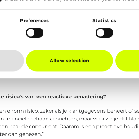
l organisaties nog steeds een reactieve aanpak ten
arom is dit in de huidige dreigingsomgeving niet me
Preferences
Statistics
 van factoren. Cybersecurity kan overweldigend zijn, zek
n missen de tijd en kennis om proactief te werk te gaan
d op te pakken. Er is een overvloed aan tools en applica
r maakt. Zonder de juiste investering is het dweilen met
ich razendsnel en het wordt steeds makkelijker om aan 
Allow selection
rk platleggen. Daarom is het beter om te investeren in
verwachte downtime komt te staan—iets dat op de lange
te risico’s van een reactieve benadering?
en enorm risico, zeker als je klantgegevens beheert of s
 financiële schade aanrichten, maar vaak zie je dat kl
pen naar de concurrent. Daarom is een proactieve houdi
ter dan genezen.”