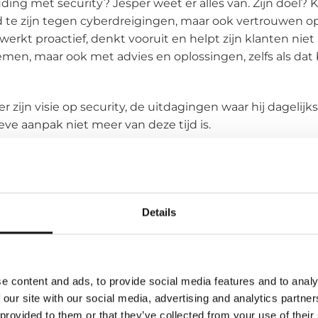
ding met security? Jesper weet er alles van. Zijn doel?
d te zijn tegen cyberdreigingen, maar ook vertrouwen o
 werkt proactief, denkt vooruit en helpt zijn klanten niet
en, maar ook met advies en oplossingen, zelfs als dat
 zijn visie op security, de uitdagingen waar hij dageli
ve aanpak niet meer van deze tijd is.
 de rol van security in klantbeleving en vertrouwen?
oor een haat-liefdeverhouding. We zijn er om alles veili
Details
n blokkeren die klanten willen gebruiken. Dat maakt on
ef reageren op dreigingen of een probleem oplossen, wo
ge gevallen kloppen klanten zelfs aan voor hulp bij p
e content and ads, to provide social media features and to analy
n dat ze ons vertrouwen en zien als partner die hen besc
 our site with our social media, advertising and analytics partn
 provided to them or that they’ve collected from your use of their