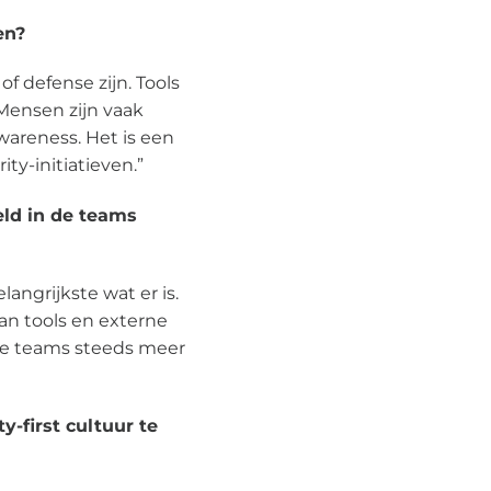
en?
f defense zijn. Tools
 Mensen zijn vaak
wareness. Het is een
y-initiatieven.”
eld in de teams
langrijkste wat er is.
n tools en externe
ere teams steeds meer
-first cultuur te