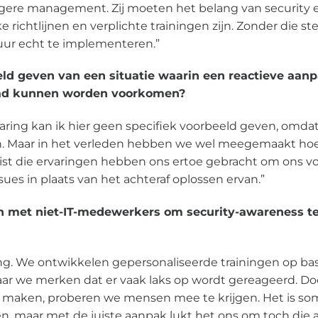
hogere management. Zij moeten het belang van security 
e richtlijnen en verplichte trainingen zijn. Zonder die st
tuur echt te implementeren.”
eld geven van een situatie waarin een reactieve aa
had kunnen worden voorkomen?
aring kan ik hier geen specifiek voorbeeld geven, omdat 
an. Maar in het verleden hebben we wel meegemaakt hoe 
st die ervaringen hebben ons ertoe gebracht om ons vol
ues in plaats van het achteraf oplossen ervan.”
n met niet-IT-medewerkers om security-awareness t
ging. We ontwikkelen gepersonaliseerde trainingen op bas
maar we merken dat er vaak laks op wordt gereageerd. Do
e maken, proberen we mensen mee te krijgen. Het is som
n, maar met de juiste aanpak lukt het ons om toch die 