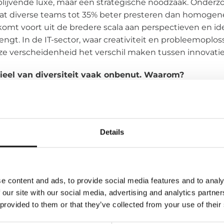
rijblijvende luxe, maar een strategische noodzaak. Onder
t diverse teams tot 35% beter presteren dan homogen
komt voort uit de bredere scala aan perspectieven en id
gt. In de IT-sector, waar creativiteit en probleemopl
eze verscheidenheid het verschil maken tussen innovatie
ntieel van diversiteit vaak onbenut. Waarom?
uitdagingen is het gebrek aan vertegenwoordiging van v
t van de beroepsbevolking uitmaken, is slechts 27% van d
egenwoordiging beperkt niet alleen de creativiteit, ma
Details
teams. Harvard Business Review ontdekte dat bedrijve
19% meer omzet genereren en 9% meer winst maken.
 VAN DIVERSITEIT EN HOE WIJ ZE AANP
e content and ads, to provide social media features and to analy
n diversiteit duidelijk zijn, stuiten veel IT-bedrijven op 
 our site with our social media, advertising and analytics partn
aliseren ervan. Het gebrek aan representatie, vooral op 
 provided to them or that they’ve collected from your use of their
blijft een probleem. Onbewuste vooroordelen in het wer