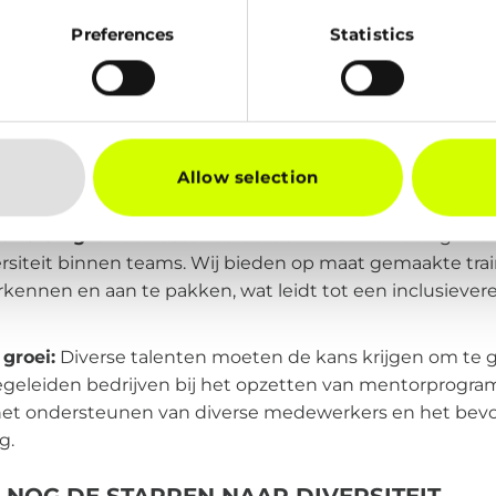
als beperkte netwerkmogelijkheden voor diverse groepe
Preferences
Statistics
jpen we deze uitdagingen en bieden we gerichte opl
ltuur
: Diversiteit begint aan de top. Wij helpen organisat
leiderschapsstrategie die diversiteit en inclusie priorite
Allow selection
iedereen zich gehoord voelt en zijn of haar unieke bijdr
stwording
: Onbewuste vooroordelen kunnen een grote 
ersiteit binnen teams. Wij bieden op maat gemaakte tr
rkennen en aan te pakken, wat leidt tot een inclusiever
groei:
Diverse talenten moeten de kans krijgen om te g
egeleiden bedrijven bij het opzetten van mentorprogr
p het ondersteunen van diverse medewerkers en het bev
g.
NOG DE STAPPEN NAAR DIVERSITEIT