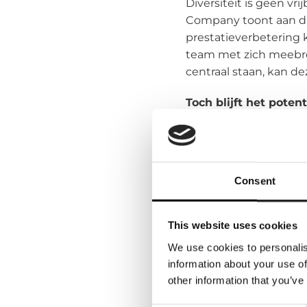
Diversiteit is geen v
Company toont aan da
prestatieverbetering 
team met zich meebren
centraal staan, kan d
Toch blijft het pote
Een van de grootste 
vrouwen bijna de helf
vrouw. Deze ondervert
Consent
winstgevendheid van 
diversiteitscultuur 
This website uses cookies
DE UITDAGINGEN
We use cookies to personalis
Hoewel de voordelen va
information about your use of
uitdagingen bij het re
other information that you’ve
technische functies, 