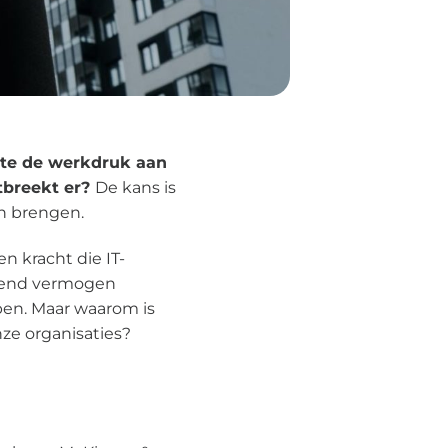
eite de werkdruk aan
ntbreekt er?
De kans is
an brengen.
en kracht die IT-
ssend vermogen
open. Maar waarom is
nze organisaties?