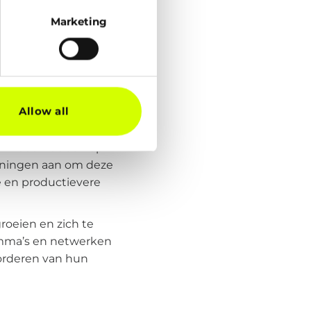
n, dragen bij aan
Marketing
ossingen:
ies bij het
it geeft. Zo creëer je
Allow all
age kan leveren.
invloed hebben op
ainingen aan om deze
e en productievere
roeien en zich te
amma’s en netwerken
orderen van hun