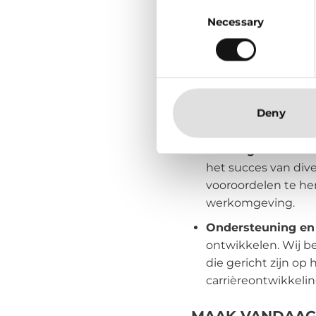
Consent
promotieproces, even
Necessary
Selection
deze kloof.
Bij RISE works begri
Leiderschap en cu
ontwikkelen van een 
Deny
een cultuur waarin 
Training en bewu
het succes van div
vooroordelen te he
werkomgeving.
Ondersteuning en 
ontwikkelen. Wij b
die gericht zijn o
carrièreontwikkelin
MAAK VANDAAG 