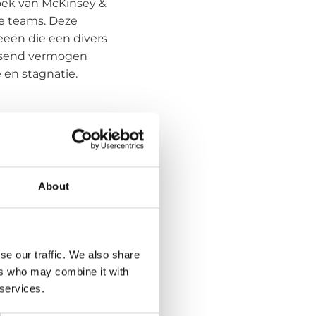
zoek van McKinsey &
e teams. Deze
eeën die een divers
ossend vermogen
 en stagnatie.
rouwen in IT. Hoewel
e IT-professionals
ar ook de
About
n met een sterke
AKKEN
se our traffic. We also share
aanzienlijke
ers who may combine it with
hogere niveaus en in
 services.
vings- en