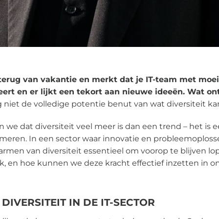
t terug van vakantie en merkt dat je IT-team met mo
eert en er lijkt een tekort aan nieuwe ideeën. Wat o
ng niet de volledige potentie benut van wat diversiteit k
 we dat diversiteit veel meer is dan een trend – het is e
ormeren. In een sector waar innovatie en probleemoplo
omarmen van diversiteit essentieel om voorop te blijven l
ijk, en hoe kunnen we deze kracht effectief inzetten in o
DIVERSITEIT IN DE IT-SECTOR