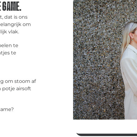
E GAME.
, dat is ons
belangrijk om
ijk vlak.
elen te
tjes te
eg om stoom af
 potje airsoft
 game?