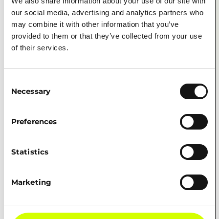
We also share information about your use of our site with
our social media, advertising and analytics partners who
may combine it with other information that you’ve
provided to them or that they’ve collected from your use
Telefoonnummer*
of their services.
Consent
Necessary
Selection
Gewenste startdatum*
Preferences
Welk profiel heb je nú nodig voor versnelling?
Statistics
Marketing
Wat zou je graag willen veranderen of versterken
in jouw team?