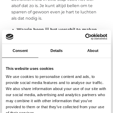
alsof dat zo is. Je kunt altijd bellen om te
sparren of gewoon even je hart te luchten
als dat nodig is.
Waarin hoop jij het verschil te maken
bij de klant?
Omdat ik uit de wereld van theater en
Consent
Details
About
evenementen kom, heb ik een heel andere
achtergrond dan gebruikelijk binnen de IT.
Hierdoor kijk ik anders naar vraagstukken en
This website uses cookies
de projecten die er zijn. Met deze frisse blik
We use cookies to personalise content and ads, to
zie ik snel wat er anders kan, hoe een team
provide social media features and to analyse our traffic.
versterkt kan worden en wat er al goed gaat.
We also share information about your use of our site with
Door mijn enthousiasme en eerlijkheid zorg
our social media, advertising and analytics partners who
ik ervoor dat zowel het huidige werk als
may combine it with other information that you’ve
toekomstige opdrachten met een helder
provided to them or that they’ve collected from your use
plan worden uitgevoerd. En als dat nodig is,
of their services.