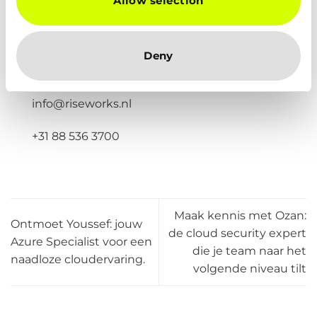
Allow selection
Ben jij een opdrachtgever op zoek naar IT-
talent? Dan ben je bij Jentel aan het juiste
adres! Neem contact op om de
Deny
mogelijkheden te bespreken:
info@riseworks.nl
+31 88 536 3700
Maak kennis met Ozan:
Ontmoet Youssef: jouw
de cloud security expert
Azure Specialist voor een
die je team naar het
naadloze cloudervaring.
volgende niveau tilt