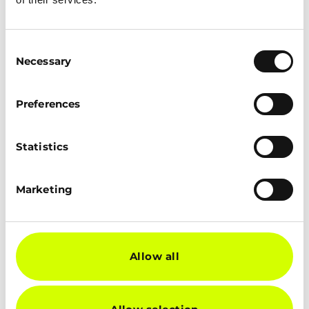
bedenk ik niet één, maar wel tien
oplossingen!
Consent
Wat is voor jou een succesverhaal bij
Necessary
Selection
een voorgaande klant of werkgever?
Bijvoorbeeld een verbetertraject. Wat
Preferences
heb je hiermee bereikt?
Door mijn kritische blik en transparante
Statistics
communicatie heb ik in mijn eerste IT-
opdracht al meerdere procedures
Marketing
geschreven om werkmethodes aan te
passen. Dit helpt het team om beter samen
te werken en stelt nieuwe collega’s in staat
om snel inzicht te krijgen in de
Allow all
werkprocessen binnen de afdeling.
Samenwerken?