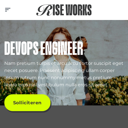
Skip
to
content
DEVOPS ENGINEER
Nam pretium turpis et arcu arcu tortor suscipit eget
necet posuere. Praesent adipiscing ullam corper
ipsum rutrum nunc nonummy metus pretium
libero eros nisl vestibulum nulla eros sit amet.
Solliciteren