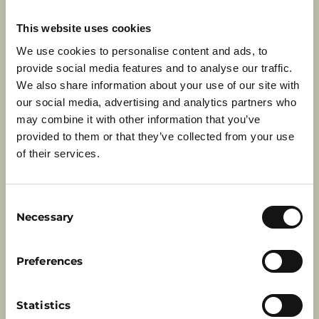
feugiat, in placerat nulla placerat.
Suspendisse commodo ipsum tellus, eu
This website uses cookies
consectetur sapien malesuada vel. Ut
We use cookies to personalise content and ads, to
ultricies est ex, ac hendrerit leo efficitur
provide social media features and to analyse our traffic.
vel. Donec a viverra lectus, quis auctor mi.
We also share information about your use of our site with
our social media, advertising and analytics partners who
WAT WIJ VRAGEN
may combine it with other information that you’ve
provided to them or that they’ve collected from your use
Lorem ipsum dolor sit amet, consectetur
of their services.
adipiscing elit. Suspendisse aliquam
tempor enim in ultricies. Quisque sed
Consent
tellus nec felis egestas vestibulum. Sed
Necessary
Selection
aliquam mauris sed velit mattis suscipit.
Curabitur est ante, sagittis eu
consectetur vel, ornare suscipit libero. In
Preferences
est ante, pulvinar aliquet est id, dictum
congue eros. Curabitur accumsan vel
Statistics
quam vel tempor. Integer tempor