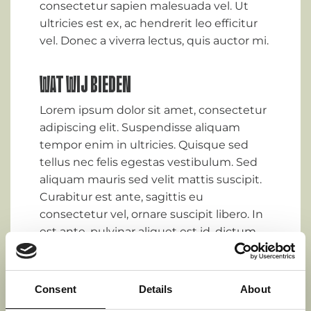
consectetur sapien malesuada vel. Ut
ultricies est ex, ac hendrerit leo efficitur
vel. Donec a viverra lectus, quis auctor mi.
WAT WIJ BIEDEN
Lorem ipsum dolor sit amet, consectetur
adipiscing elit. Suspendisse aliquam
tempor enim in ultricies. Quisque sed
tellus nec felis egestas vestibulum. Sed
aliquam mauris sed velit mattis suscipit.
Curabitur est ante, sagittis eu
consectetur vel, ornare suscipit libero. In
est ante, pulvinar aliquet est id, dictum
congue eros. Curabitur accumsan vel
quam vel tempor. Integer tempor
bibendum nisi, id hendrerit velit ultricies
Consent
Details
About
et. Vivamus vestibulum arcu vel leo