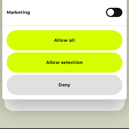
bibendum nisi, id hendrerit velit ultricies
et. Vivamus vestibulum arcu vel leo
Marketing
feugiat, in placerat nulla placerat.
Suspendisse commodo ipsum tellus, eu
consectetur sapien malesuada vel. Ut
ultricies est ex, ac hendrerit leo efficitur
Allow all
vel. Donec a viverra lectus, quis auctor mi.
Allow selection
Solliciteren
Deny
Alle vacatures