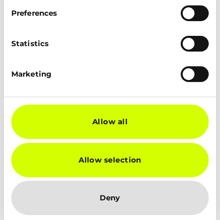
Preferences
Statistics
ONDERDEEL 1
IT KENNIS
Marketing
Aan de hand van onze jarenlange
ervaring leer jij precies wat er nodig is om
te kunnen starten op een IT-support
Allow all
afdeling en weet jij dit een succes te
maken! De onderwerpen die aanbod
komen geven een zeer duidelijk beeld
Allow selection
van de IT wereld en daarmee gaat er echt
een deur open waardoor jij de IT-wereld
vol vertrouwen tegemoet zal gaan! We
Deny
combineren theorie met praktijk
waardoor jij alle kennis beter onthoudt