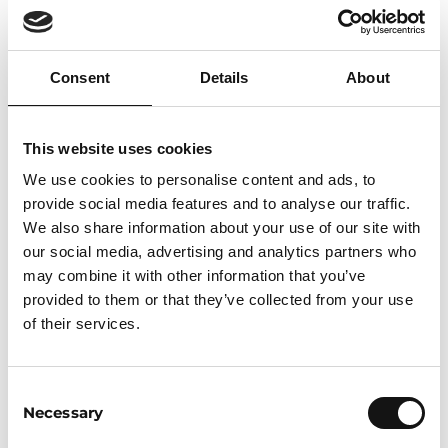
binnen 12 weken alles gaat leren over het werken
binnen de IT-sector. We gaan bouwen aan jouw
basis binnen IT, waarna je aan de slag zou kunnen
Consent
Details
About
als IT-support engineer of IT-
servicedeskmedewerker.
This website uses cookies
Van essentiële IT-kennis, naar tools voor de juiste
We use cookies to personalise content and ads, to
mindset en focus voor het bereiken van succes tot
provide social media features and to analyse our traffic.
slimme tips en tricks om incidenten op te kunnen
We also share information about your use of our site with
lossen – dit is de meest complete IT-
our social media, advertising and analytics partners who
omscholingscursus die er is.
may combine it with other information that you’ve
provided to them or that they’ve collected from your use
Deze content is nog nooit eerder gedeeld buiten
of their services.
onze eigen organisatie om en is ontworpen om jou
stap voor stap door het proces heen te lopen. De
trainingen zijn praktijkgericht zodat je de kennis
Consent
beter onthoudt en zo makkelijk voorbereid bent op
Necessary
Selection
het werkleven