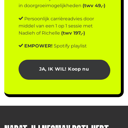
in doorgroeimogelijkheden
(twv 49,-)
Persoonlijk carrièreadvies door
middel van een 1 op 1 sessie met
Nadieh of Richelle
(twv 197,-)
EMPOWER!
Spotify playlist
JA, IK WIL! Koop nu