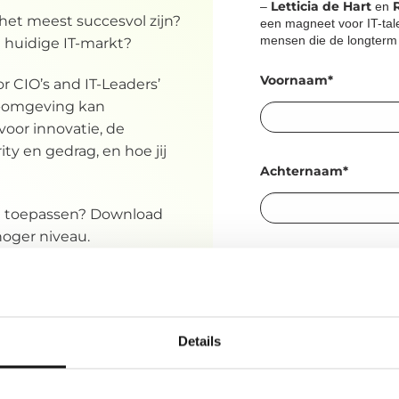
Letticia de Hart
–
en
het meest succesvol zijn?
een magneet voor IT-tale
mensen die de longterm 
de huidige IT-markt?
Voornaam*
r CIO’s and IT-Leaders’
IT-omgeving kan
 voor innovatie, de
y en gedrag, en hoe jij
Achternaam*
nt toepassen? Download
hoger niveau.
Werk e-mail*
Details
Download whitep