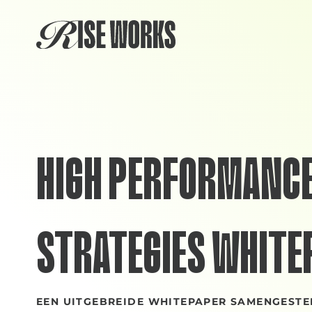
Skip
to
content
HIGH PERFORMANC
STRATEGIES WHITE
EEN UITGEBREIDE WHITEPAPER SAMENGESTE