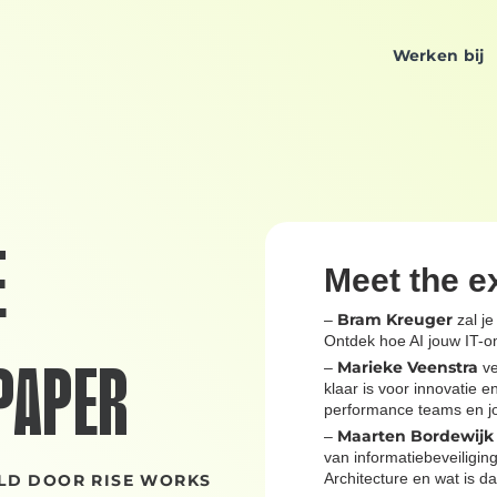
Werken bij
E
Meet the e
Bram Kreuger
–
zal je
Ontdek hoe AI jouw IT-o
PAPER
Marieke Veenstra
–
ve
klaar is voor innovatie 
performance teams en jou
Maarten Bordewij
–
van informatiebeveiligin
Architecture en wat is d
LD DOOR RISE WORKS