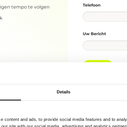
Telefoon
 eigen tempo te volgen
jk
Uw Bericht
Verzenden
Ja, ik ga ermee akk
periodiek een nieuws
Details
e content and ads, to provide social media features and to analy
 our site with our social media, advertising and analytics partn