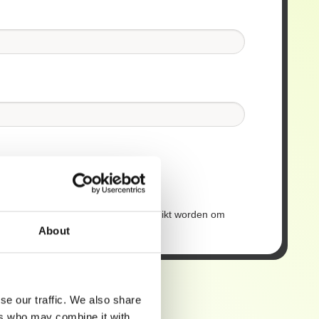
oord dat mijn contactgegevens gebruikt worden om
brief te ontvangen.
About
se our traffic. We also share
ers who may combine it with