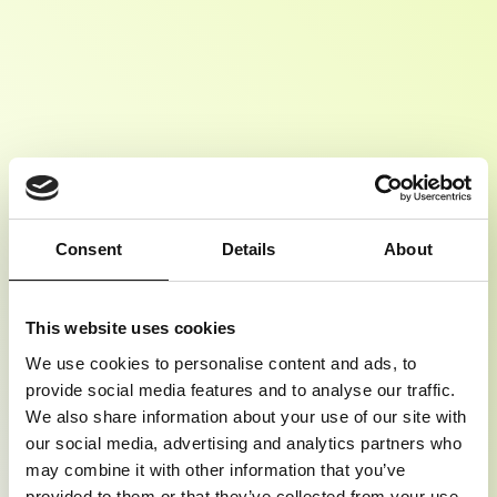
JOUW STAPPENPLAN
Consent
Details
About
NAAR EEN CARRIÈRE
This website uses cookies
BINNEN IT.
We use cookies to personalise content and ads, to
Waarom het zelf uitzoeken als wij met onze ervaring jouw gratis
provide social media features and to analyse our traffic.
advies kunnen geven? Kom naar onze gratis webinar en maak
We also share information about your use of our site with
samen met ons een concreet stappenplan voor jouw carrière
our social media, advertising and analytics partners who
binnen IT.
may combine it with other information that you’ve
Welke technische kennis heb je nodig?
provided to them or that they’ve collected from your use