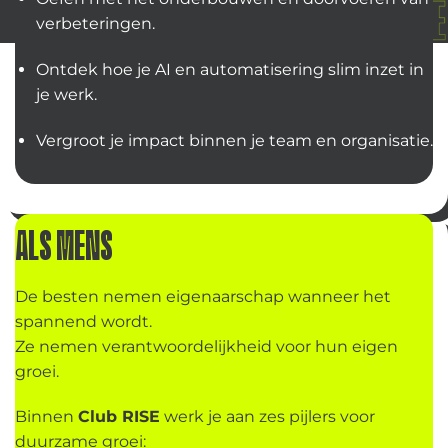
verbeteringen.
Ontdek hoe je AI en automatisering slim inzet in
je werk.
Vergroot je impact binnen je team en organisatie.
ALS MENS
De besten nemen eigenaarschap wanneer het
spannend wordt.
Ze nemen verantwoordelijkheid voor hun eigen
groei.
Binnen
Club RISE
werk je aan zes pijlers voor
duurzame groei: