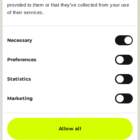
provided to them or that they’ve collected from your use
of their services.
Achternaam*
Consent
Necessary
Selection
Preferences
E-mail*
Statistics
Bedrijfsnaam *
Marketing
Functie
Allow all