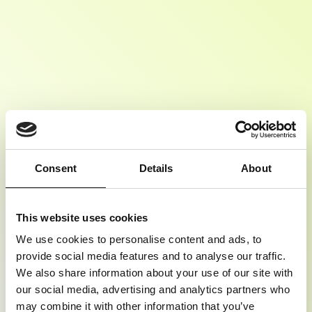
? MELD JE DIRECT AAN
Consent
Details
About
Innovatie en technologie evolueren sneller dan ooit en jouw rol
als IT-leider is cruciaal. Daarom nodigen wij je van harte uit voor
‘Explore the Solution’
ons exclusieve event
[ 11 juli – 14:00 –
17:00 ].
This website uses cookies
Ontdek hoe jij als IT-lead een cultuur van innovatie kunt creëren,
We use cookies to personalise content and ads, to
changemakers aantrekt en maak waardevolle connecties met
andere IT-leads tijdens dit event.
provide social media features and to analyse our traffic.
DEEL JE CONTACTGEGEVENS EN ONTVANG DE
We also share information about your use of our site with
UITNODIGING (er zijn beperkt aantal plekken).
our social media, advertising and analytics partners who
may combine it with other information that you’ve
Voornaam*