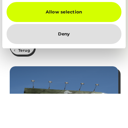
Allow selection
GET INVITED
Deny
Terug
Upload
Image...